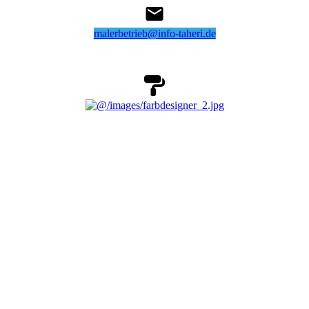
malerbetrieb@info-taheri.de