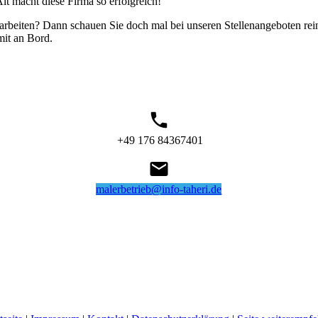
t macht diese Firma so erfolgreich!
beiten? Dann schauen Sie doch mal bei unseren Stellenangeboten rein. 
 mit an Bord.
+49 176 84367401
malerbetrieb@info-taheri.de