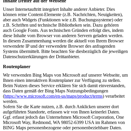
Inhalte Dritter auf der Webseite
Unser Internetauftritt integriert Inhalte anderer Anbieter. Dies
können reine Content-Elemente (z.B. Nachrichten, Neuigkeiten),
aber auch Widgets (Funktionen wie z.B. Buchungssysteme) oder
z.B. Schriften und technische Bibliotheken sein. Dazu gehören
auch Google Fonts. Aus technischen Gründen erfolgt dies, indem
diese Inhalte vom Browser von anderen Servern geladen werden.
In diesem Zusammenhang werden die aktuell von Ihrem Browser
verwendete IP und der verwendete Browser des anfragenden
Systems übermittelt. Bitte beachten Sie diesbezüglich die jeweiligen
Datenschutzerklärungen der Drittanbieter.
Routenplaner
Wir verwenden Bing Maps von Microsoft auf unserer Webseite, um
Ihnen einen interaktiven Routenplaner zur Verfügung zu stellen.
Beim Nutzen dieses Service erklären Sie sich damit einverstanden,
dass Daten gemäß der Bing Maps Nutzungsbedingungen
(
https://www.microsoft.com/en-us/maps/product/terms
) verarbeitet
werden.
Sofern Sie die Karte nutzen, z.B. durch Anklicken unserer dort
aufgeführten Standorte, erfassen wir von Ihnen keinerlei Daten.
Ggf. erfasst jedoch das Unternehmen Microsoft Corporation, One
Microsoft Way, Redmond, WA 98052-6399 USA im Rahmen von
BING Maps personenbezogene oder personenbeziehbare Daten.