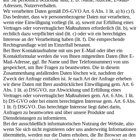
Adressen, Nutzerverhalten.
Wir verarbeiten Daten gemäß DS-GVO Art. 6 Abs. 1 lit. a) b) c) f).
Das bedeutet, dass wir personenbezogene Daten nur verarbeiten,
wenn eine Einwilligung vorliegt (lit. a), soweit zur Erfüllung eines
Vertrages oder vorvertraglicher Maßnahmen erforderlich (lit. b), wir
rechtlich dazu verpflichtet sind (lit. c) oder wir ein berechtigtes
Interesse an der Verarbeitung haben (lit. f). Die entsprechende
Rechtsgrundlage wird im Einzelfall benannt.
Bei Ihrer Kontaktaufnahme mit uns per E-Mail oder über ein
Kontaktformular werden die von Ihnen mitgeteilten Daten (Ihre E-
Mail-Adresse, ggf. Ihr Name und Ihre Telefonnummer) von uns
gespeichert, um Ihre Fragen zu beantworten. Die in diesem
Zusammenhang anfallenden Daten löschen wir, nachdem der
Zweck der Anfrage entfallen ist. Je nach Art der Anfrage erheben
wir diese Daten mit Ihrer ausdrücklichen Einwilligung gem. Art. 6
Abs. 1 lit. a) DSGVO, zur Abwicklung und Erfüllung eines
Vertrages oder vorvertraglicher Maßnahmen gem. Art. 6 Abs. 1 lit.
b) DS-GVO oder bei einem berechtigten Interesse gem. Art. 6 Abs.
1 lit. f) DSGVO. Das berechtigte Interesse liegt dabei darin,
Anfragen zu beantworten und über unsere Produkte und
Dienstleistungen zu informieren.
Bei der ausschließlich informatorischen Nutzung der Website, also
wenn Sie sich nicht registrieren oder uns anderweitig Informationen
übermitteln, werden nur die Daten erhoben, die Ihr Browser an den