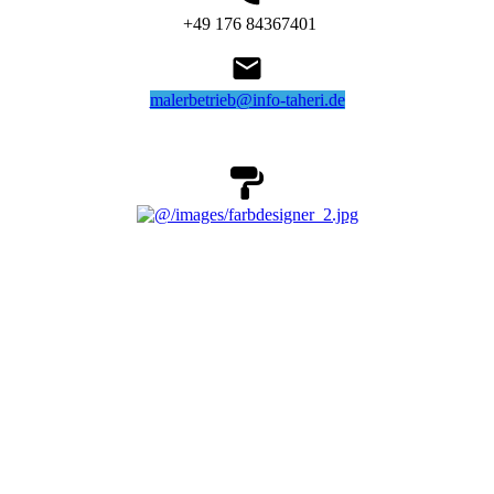
+49 176 84367401
malerbetrieb@info-taheri.de