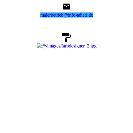
malerbetrieb@info-taheri.de